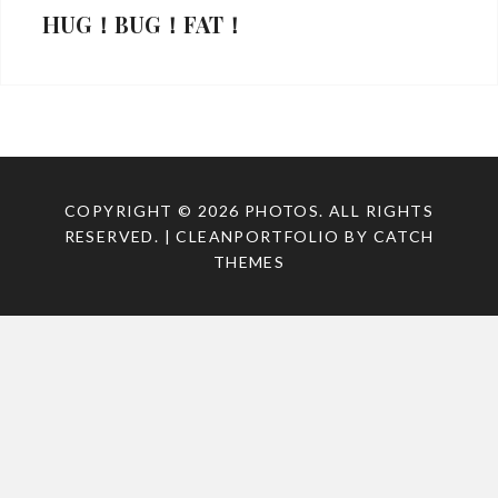
HUG！BUG！FAT！
Categories:
RAY
Tags:
Sonnar
T*
FE
COPYRIGHT © 2026
PHOTOS
. ALL RIGHTS
55mm
RESERVED. | CLEANPORTFOLIO BY
CATCH
F1.8
THEMES
ZA
,
北
堀
江
ク
ラ
ブ
ビ